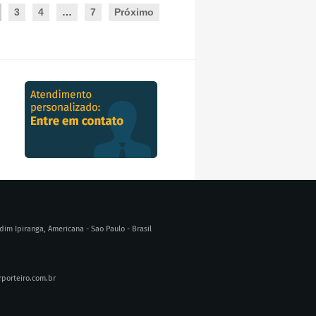
3
4
…
7
Próximo
o
rdim Ipiranga, Americana - Sao Paulo - Brasil
orteiro.com.br