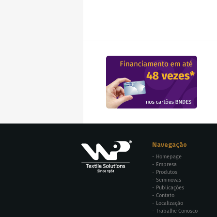
Navegação
Homepage
Empresa
Produtos
Seminovas
Publicações
Contato
Localização
Trabalhe Conosco