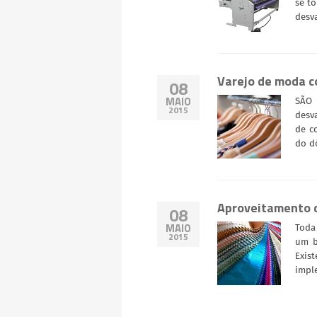
se t
desv
Varejo de moda c
08
MAIO
SÃO 
2015
desv
de c
do d
Aproveitamento d
08
MAIO
Toda
2015
um b
Exis
impl