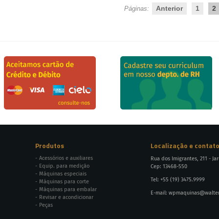
Anterior
1
2
Páginas:
Produtos
Localização e contat
Acessórios e auxiliares
Rua dos Imigrantes, 211 - Ja
Equip. para medição
Cep: 13468-550
Máquinas especiais
Tel:
+55 (19) 3475.9999
Máquinas para corte
Máquinas para embalar
E-mail:
wpmaquinas@walterp
Revisar e acondicionar
Peças