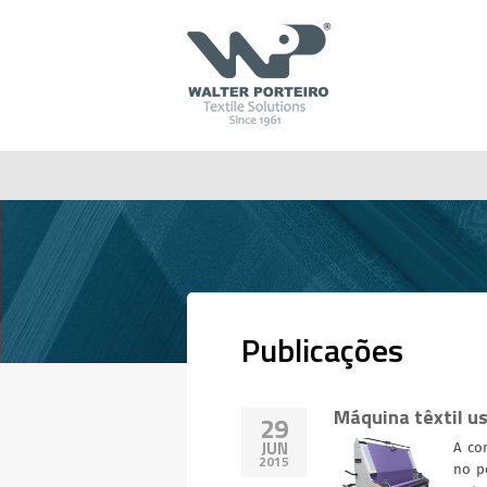
Publicações
Máquina têxtil us
29
JUN
A co
2015
no p