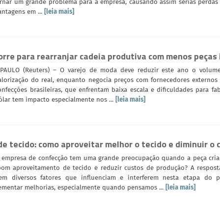
ornar um grande problema para a empresa, causando assim sérias perdas
antagens em ...
[leia mais]
orre para rearranjar cadeia produtiva com menos peças
PAULO (Reuters) – O varejo de moda deve reduzir este ano o volum
alorização do real, enquanto negocia preços com fornecedores externo
onfecções brasileiras, que enfrentam baixa escala e dificuldades para fa
ólar tem impacto especialmente nos ...
[leia mais]
e tecido: como aproveitar melhor o tecido e diminuir o
 empresa de confecção tem uma grande preocupação quando a peça criad
om aproveitamento de tecido e reduzir custos de produção? A resposta
tem diversos fatores que influenciam e interferem nesta etapa do 
ementar melhorias, especialmente quando pensamos ...
[leia mais]