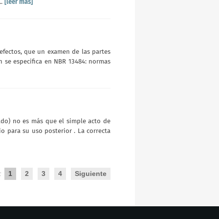
..
[leer más]
efectos, que un examen de las partes
n se especifica en NBR 13484: normas
ado) no es más que el simple acto de
 para su uso posterior . La correcta
1
2
3
4
Siguiente
: