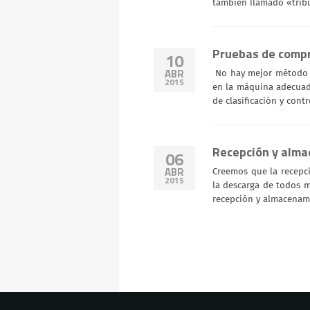
también llamado «tribun
Pruebas de compro
10
ABR
No hay mejor método de
2015
en la máquina adecuad
de clasificación y contr
Recepción y alma
06
ABR
Creemos que la recepci
2015
la descarga de todos m
recepción y almacenami