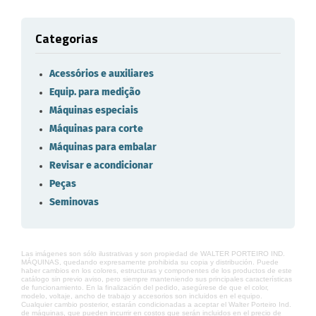
Categorias
Acessórios e auxiliares
Equip. para medição
Máquinas especiais
Máquinas para corte
Máquinas para embalar
Revisar e acondicionar
Peças
Seminovas
Las imágenes son sólo ilustrativas y son propiedad de WALTER PORTEIRO IND.
MÁQUINAS, quedando expresamente prohibida su copia y distribución. Puede
haber cambios en los colores, estructuras y componentes de los productos de este
catálogo sin previo aviso, pero siempre manteniendo sus principales características
de funcionamiento. En la finalización del pedido, asegúrese de que el color,
modelo, voltaje, ancho de trabajo y accesorios son incluidos en el equipo.
Cualquier cambio posterior, estarán condicionadas a aceptar el Walter Porteiro Ind.
de máquinas, que pueden incurrir en costos que serán incluidos en el precio de