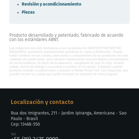
Revisión y acondicionamiento
Piezas
Producto desarrollado y patentado, fabricado de acuerdo
con los estándares ABNT.
Las imágenes son sólo ilustrativas y son propiedad de WALTER PORTER IND.
MÁQUINAS, quedando expresamente prohibida su copia y distribución. Puede
haber cambios en los colores, estructuras y componentes de los productos de este
catálogo sin previo aviso, pero siempre manteniendo sus principales características
de funcionamiento. Al cierre de la aplicación, asegúrese de que el color, modelo,
voltaje, ancho de trabajo y accesorios incluidos en el equipo. Cualquier cambio
posterior, estarán condicionadas a aceptar el Walter Porter Ind. Las máquinas, que
pueden incurrir en costos que serán incluidos en el precio de venta original.
Localización y contacto
Rua dos Imigrantes, 211 - Jardim Ipiranga, Americana - Sao
Paulo - Brasil
Cep: 13468-550
Tel: