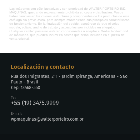
Las imágenes son sólo ilustrativas y son propiedad de WALTER PORTEIRO IND.
MÁQUINAS, quedando expresamente prohibida su copia y distribución. Puede
haber cambios en los colores, estructuras y componentes de los productos de este
catálogo sin previo aviso, pero siempre manteniendo sus principales características
de funcionamiento. En la finalización del pedido, asegúrese de que el color,
modelo, voltaje, ancho de trabajo y accesorios son incluidos en el equipo.
Cualquier cambio posterior, estarán condicionadas a aceptar el Walter Porteiro Ind.
de máquinas, que pueden incurrir en costos que serán incluidos en el precio de
venta original.
Localización y contacto
Rua dos Imigrantes, 211 - Jardim Ipiranga, Americana - Sao
Paulo - Brasil
Cep: 13468-550
Tel:
+55 (19) 3475.9999
E-mail:
wpmaquinas@walterporteiro.com.br