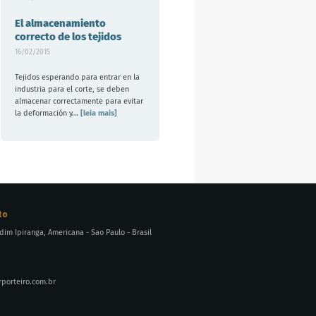
El almacenamiento
correcto de los tejidos
16/02/2015
Tejidos esperando para entrar en la
industria para el corte, se deben
almacenar correctamente para evitar
la deformación y...
[leia mais]
to
rdim Ipiranga, Americana - Sao Paulo - Brasil
orteiro.com.br