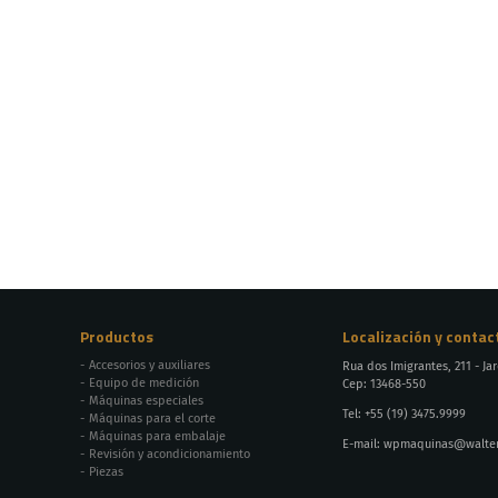
Productos
Localización y contac
Accesorios y auxiliares
Rua dos Imigrantes, 211 - Ja
Equipo de medición
Cep: 13468-550
Máquinas especiales
Tel:
+55 (19) 3475.9999
Máquinas para el corte
Máquinas para embalaje
E-mail:
wpmaquinas@walterp
Revisión y acondicionamiento
Piezas