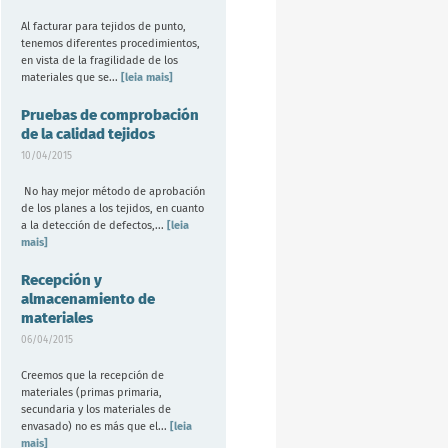
Al facturar para tejidos de punto,
tenemos diferentes procedimientos,
en vista de la fragilidade de los
materiales que se...
[leia mais]
Pruebas de comprobación
de la calidad tejidos
10/04/2015
No hay mejor método de aprobación
de los planes a los tejidos, en cuanto
a la detección de defectos,...
[leia
mais]
Recepción y
almacenamiento de
materiales
06/04/2015
Creemos que la recepción de
materiales (primas primaria,
secundaria y los materiales de
envasado) no es más que el...
[leia
mais]