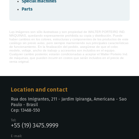
Special machines
Parts
Las imágenes son sólo ilustrativas y son propiedad de WALTER PORTEIRO IND.
MÁQUINAS, quedando expresamente prohibida su copia y distribución. Puede
haber cambios en los colores, estructuras y componentes de los productos de este
catálogo sin previo aviso, pero siempre manteniendo sus principales características
de funcionamiento. En la finalización del pedido, asegúrese de que el color,
modelo, voltaje, ancho de trabajo y accesorios son incluidos en el equipo.
Cualquier cambio posterior, estarán condicionadas a aceptar el Walter Porteiro Ind.
de máquinas, que pueden incurrir en costos que serán incluidos en el precio de
venta original.
Location and contact
Rua dos Imigrantes, 211 - Jardim Ipiranga, Americana - Sao
Paulo - Brasil
Cep: 13468-550
Tel:
+55 (19) 3475.9999
E-mail: