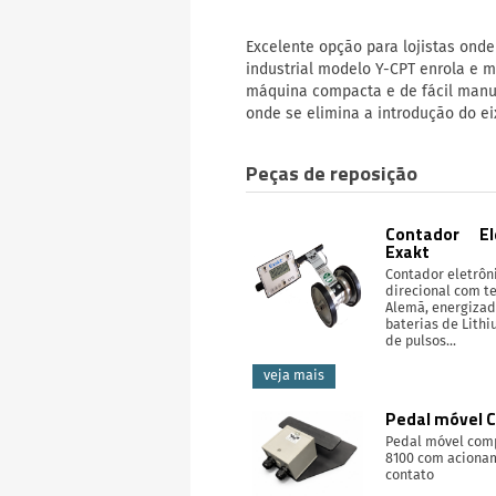
Excelente opção para lojistas onde
industrial modelo Y-CPT enrola e 
máquina compacta e de fácil manus
onde se elimina a introdução do ei
Peças de reposição
Contador El
Exakt
Contador eletrôni
direcional com t
Alemã, energiza
baterias de Lith
de pulsos...
veja mais
Pedal móvel 
Pedal móvel com
8100 com aciona
contato