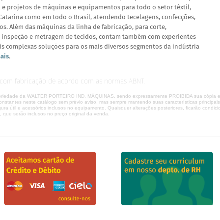
o e projetos de máquinas e equipamentos para todo o setor têxtil,
 Catarina como em todo o Brasil, atendendo tecelagens, confecções,
os. Além das máquinas da linha de fabricação, para corte,
 inspeção e metragem de tecidos, contam também com experientes
is complexas soluções para os mais diversos segmentos da indústria
ais
.
 com fabricação de acordo com as normas ABNT.
ropriedade da WALTER PORTEIRO IND. MÁQUINAS, sendo expressamente PROIBIDA sua cópia e dis
onstantes neste catálogo sem prévio aviso, mas sempre mantendo suas características principa
rgura útil e acessórios inclusos no equipamento. Quaisquer alterações posteriores, ficarão condici
 que serão inclusos no preço original da venda.