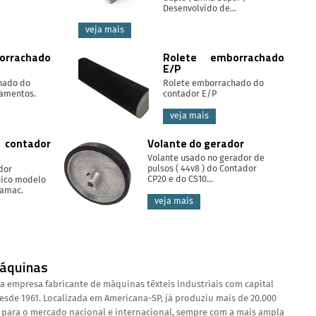
Desenvolvido de...
veja mais
rrachado
Rolete emborrachado
E/P
hado do
Rolete emborrachado do
lamentos.
contador E/P
veja mais
ontador
Volante do gerador
Volante usado no gerador de
pulsos ( 44v8 ) do Contador
dor
CP20 e do CS10...
ico modelo
zamac.
veja mais
Máquinas
empresa fabricante de máquinas têxteis industriais com capital
de 1961. Localizada em Americana-SP, já produziu mais de 20.000
 para o mercado nacional e internacional, sempre com a mais ampla