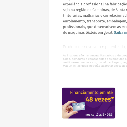
experiência profissional na fabricaçã
seja na região de Campinas, de Santa
tinturarias, malharias e correlacionad
enrolamento, transporte, embalagem,
profissionais, que desenvolvem as ma
de máquinas têxteis em geral.
Saiba m
Produto desenvolvido e patenteado,
As imagens são meramente ilustrativos e de p
cores, estruturas e componentes dos produtos c
certifique-se quanto a cor, modelo, voltagem, la
Máquinas, as quais poderão acarretar em custos,