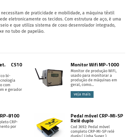
 necessitam de praticidade e mobilidade, a máquina têxtil
mede eletronicamente os tecidos. Com estrutura de aço, é uma
eio e que utiliza sistema de coxo desenrolador integrado,
xe no tubo de papelão.
et. CS10
Monitor Wifi MP-1000
Monitor de produção WiFi,
usado para monitorar a
co bi-
produção de máquinas em
ecnologia
geral, como...
do com
ium e gerador
veja mais
CRP-8100
Pedal móvel CRP-MI-SP
Relé duplo
pleto CRP-
mento por
Cod 3692: Pedal móvel
completo CRP-MI-SP relé
duplo ( Linha Super )