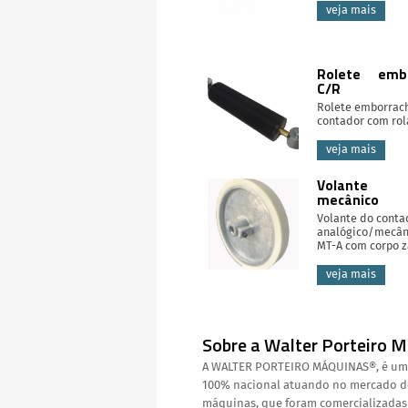
veja mais
Rolete embo
C/R
Rolete emborrac
contador com ro
veja mais
Volante c
mecânico
Volante do conta
analógico/mecân
MT-A com corpo 
veja mais
Sobre a Walter Porteiro 
A WALTER PORTEIRO MÁQUINAS®, é uma 
100% nacional atuando no mercado des
máquinas, que foram comercializadas